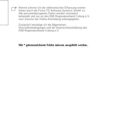
*
Hiermit stimme ich der elektronischen Erfassung meiner
Daten durch die Firma TD Software.Systems GmbH zu.
Alle personenbezogenen Daten werden vertraulich
behandelt und nur an den ASB Regionalverband Coburg e.V.
zum Zwecke der Online-Anmeldung weitergegeben.
Zusätzlich bestätige ich die Allgemeinen
Geschäftsbedingungen und die Datenschutzerklärung des
ASB Regionalverband Coburg e.V.
Mit * gekennzeichnete Felder müssen ausgefüllt werden.