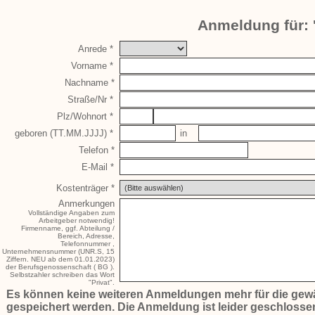
Anmeldung für: '
Anrede *
Vorname *
Nachname *
Straße/Nr *
Plz/Wohnort *
geboren (TT.MM.JJJJ) *
in
Telefon *
E-Mail *
Kostenträger *
Anmerkungen
Vollständige Angaben zum
Arbeitgeber notwendig!
Firmenname, ggf. Abteilung /
Bereich, Adresse,
Telefonnummer ,
Unternehmensnummer (UNR.S, 15
Ziffern. NEU ab dem 01.01.2023)
der Berufsgenossenschaft ( BG ).
Selbstzahler schreiben das Wort
"Privat".
Es können keine weiteren Anmeldungen mehr für die gewä
gespeichert werden. Die Anmeldung ist leider geschlossen