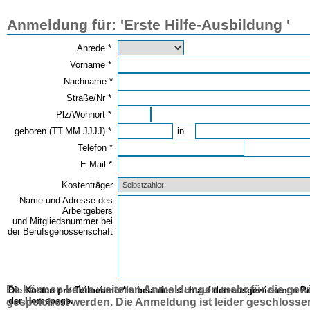
Anmeldung für: 'Erste Hilfe-Ausbildung '
Anrede *
Vorname *
Nachname *
Straße/Nr *
Plz/Wohnort *
geboren (TT.MM.JJJJ) *
in
Telefon *
E-Mail *
Kostenträger
Name und Adresse des
Arbeitgebers
und Mitgliedsnummer bei
der Berufsgenossenschaft
Es können keine weiteren Anmeldungen mehr für die gewä
Die Kosten pro Teilnehmer*in belaufen sich auf den ausgewiesenen Pr
der Homepage.
gespeichert werden. Die Anmeldung ist leider geschlossen