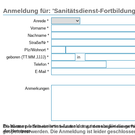
Anmeldung für: 'Sanitätsdienst-Fortbildung
Anrede *
Vorname *
Nachname *
Straße/Nr *
Plz/Wohnort *
geboren (TT.MM.JJJJ) *
in
Telefon *
E-Mail *
Anmerkungen
Es können keine weiteren Anmeldungen mehr für die gewä
Die Kosten pro Teilnehmer*in belaufen sich auf den ausgewiesenen Pr
der Homepage.
gespeichert werden. Die Anmeldung ist leider geschlossen