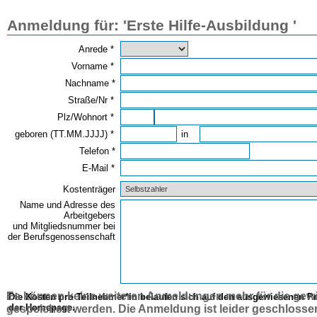
Anmeldung für: 'Erste Hilfe-Ausbildung '
Anrede *
Vorname *
Nachname *
Straße/Nr *
Plz/Wohnort *
geboren (TT.MM.JJJJ) *
in
Telefon *
E-Mail *
Kostenträger
Name und Adresse des
Arbeitgebers
und Mitgliedsnummer bei
der Berufsgenossenschaft
Es können keine weiteren Anmeldungen mehr für die gewä
Die Kosten pro Teilnehmer*in belaufen sich auf den ausgewiesenen Pr
der Homepage.
gespeichert werden. Die Anmeldung ist leider geschlossen