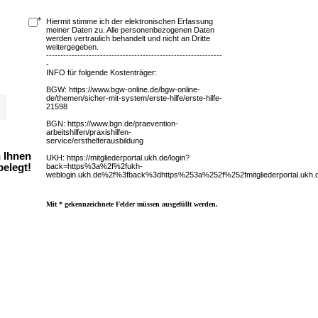
*
Hiermit stimme ich der elektronischen Erfassung
meiner Daten zu. Alle personenbezogenen Daten
werden vertraulich behandelt und nicht an Dritte
weitergegeben.
--------------------------------------------------------------
-
INFO für folgende Kostenträger:
BGW: https://www.bgw-online.de/bgw-online-
de/themen/sicher-mit-system/erste-hilfe/erste-hilfe-
21598
BGN: https://www.bgn.de/praevention-
arbeitshilfen/praxishilfen-
service/ersthelferausbildung
n Ihnen
UKH: https://mitgliederportal.ukh.de/login?
back=https%3a%2f%2fukh-
belegt!
weblogin.ukh.de%2f%3fback%3dhttps%253a%252f%252fmitgliederportal.ukh
Mit * gekennzeichnete Felder müssen ausgefüllt werden.