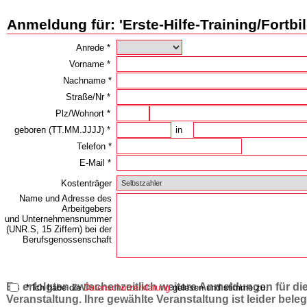
Anmeldung für: 'Erste-Hilfe-Training/Fortbi
Anrede *
Vorname *
Nachname *
Straße/Nr *
Plz/Wohnort *
geboren (TT.MM.JJJJ) *
in
Telefon *
E-Mail *
Kostenträger
Name und Adresse des
Arbeitgebers
und Unternehmensnummer
(UNR.S, 15 Ziffern) bei der
Berufsgenossenschaft
Es erfolgten zwischenzeitlich weitere Anmeldungen für di
* Ich habe die
Datenschutzerklärung
gelesen und stimme zu.
Veranstaltung. Ihre gewählte Veranstaltung ist leider beleg